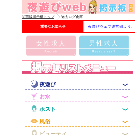
関西版掲示板トップ
過去ログ倉庫
重要なお知らせ
夜遊びウェブ運営部より、
女性求人
男性求人
Recruit
Recruit staff

夜遊び

お水

ホスト

風俗

ビューティ