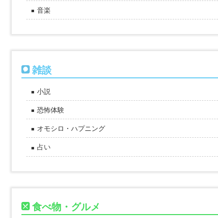
音楽
雑談
小説
恐怖体験
オモシロ・ハプニング
占い
食べ物・グルメ