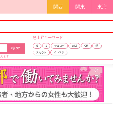
関西
関東
東海
急上昇
キーワード
G
1
デコログ
大阪
OR
愛
スカウト
インスタ
なります。