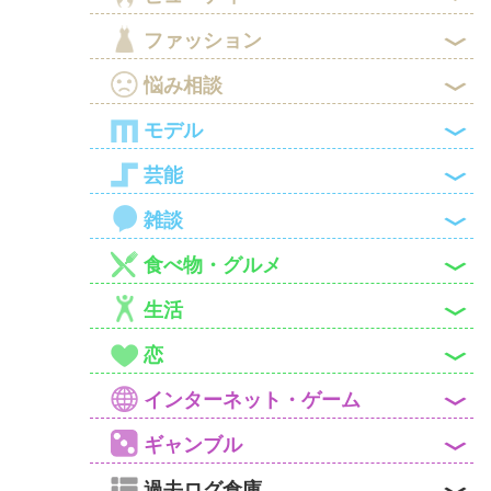

ファッション

悩み相談

モデル

芸能

雑談

食べ物・グルメ

生活

恋

インターネット・ゲーム

ギャンブル
過去ログ倉庫