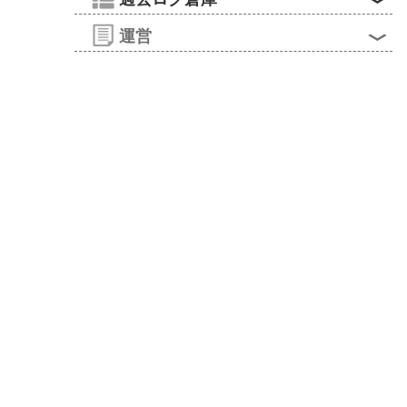


運営