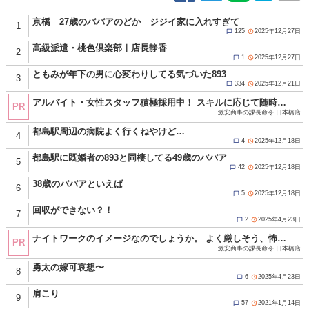
京橋 27歳のババアのどか ジジイ家に入れすぎて
1
125
2025年12月27日


高級派遣・桃色倶楽部｜店長静香
2
1
2025年12月27日


ともみが年下の男に心変わりしてる気づいた893
3
334
2025年12月21日


アルバイト・女性スタッフ積極採用中！ スキルに応じて随時昇給！ 努力と頑張りが必ず反映されます！ 仕事内容は店舗運営、企画、経営に携わる全般の業務！ 難しく考える必要はありません！ ☆当グループは違法な客引き、キャッチ行為、一切ありません。 お休みは週休2日可能！もちろん大型連休も★ 《GW・年末年始・連休取得可能／有給休暇あり(要相談)》 現在女性スタッフの募集を強化中！ 以前キャストとして働いていた方や 現在働いていてそろそろ安定した収入が欲しい方 キャストとして働いていた経験を活かして 今度はスタッフとして働いてみませんか？ もちろん全くの業界未経験の方も大歓迎です♪ ★★応募方法★★ ▼ご応募、お問い合わせの際は「夜遊びを見た」とお伝えください▼ 面接は求人担当の管理店舗である十三店で行います。 身分証明書、履歴書のご用意をお願いします。 ・TEL：080-4392-0931 ・MAIL：sharaku_nihonbashi@icloud.com ・LINE ID：sharaku-nihonbashi ※求人担当者まで ■受付時間10：00～24：00 http://www.g-mensrecruit.com/(Ｇ＆Ｔグループ オフィシャル男子求人) 店舗・受付女性スタッフ積極採用中！！
PR
激安商事の課長命令 日本橋店
都島駅周辺の病院よく行くねやけど…
4
4
2025年12月18日


都島駅に既婚者の893と同棲してる49歳のババア
5
42
2025年12月18日


38歳のババアといえば
6
5
2025年12月18日


回収ができない？！
7
2
2025年4月23日


ナイトワークのイメージなのでしょうか。 よく厳しそう、怖そうと言われます。 全然そんな事はありません！！ 当店は真面目で素直でモラルある方であればＯＫ！ 年齢や経験、容姿に学歴などは一切関係ありません。 一度面接にお越し頂ければイメージが変わると思います。 お気軽にお問い合わせください！ ☆当グループは違法な客引き、キャッチ行為、一切ありません。 応募資格 18歳（高校生不可）以上の男女 真面目で素直でモラルある方であればＯＫ。 年齢や経験、容姿に学歴などは一切関係ありません。 出戻りも歓迎してますよ！ 只今アルバイト・女性スタッフ積極採用中！！ ※暴力団関係者及びそれに準ずる方のご応募は、固くお断りさせて頂きます。 ご応募お待ちしております！！ ■応募方法 ・TEL：080-4392-0931 ・MAIL：sharaku_nihonbashi@icloud.com ・LINE ID：sharaku-nihonbashi ※求人担当者まで ■受付時間10：00～24：00 http://www.g-mensrecruit.com/(Ｇ＆Ｔグループ オフィシャル男子求人) 【店舗・受付スタッフ募集中！】
PR
激安商事の課長命令 日本橋店
勇太の嫁可哀想〜
8
6
2025年4月23日


肩こり
9
57
2021年1月14日

