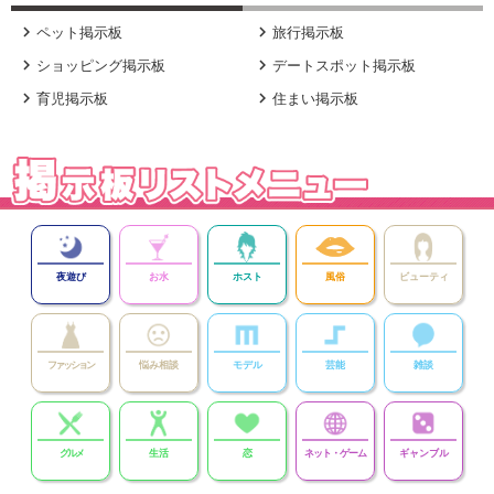


ペット掲示板
旅行掲示板


ショッピング掲示板
デートスポット掲示板


育児掲示板
住まい掲示板
夜遊び
お水
ホスト
風俗
ビューティ
ファッション
悩み相談
モデル
芸能
雑談
グルメ
生活
恋
ネット・ゲーム
ギャンブル