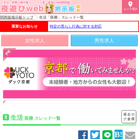
「生活」医療の掲示板スレッド一覧｜夜遊びweb関西版

エリア選択
関西版掲示板トップ
生活「医療」スレッド一覧
重要なお知らせ
特定の荒らし行為に対する対応
女性求人
男性求人
過去ロ
生活
医療 スレッド一覧
グ倉庫