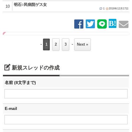
明石○民病院ゲス女
10
1
2018年12月17日


-
-
1
2
3
Next »
新規スレッドの作成
名前 (8文字まで)
E-mail