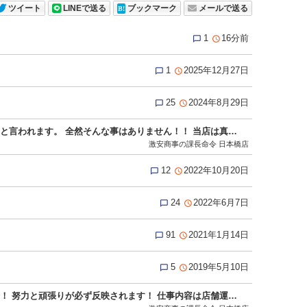
ツイート
LINEで送る
ブックマーク
メールで送る
1
16分前


1
2025年12月27日


25
2024年8月29日


ナイトワークのイメージなのでしょうか。 よく厳しそう、怖そうと言われます。 全然そんな事はありません！！ 当店は真面目で素直でモラルある方であればＯＫ！ 年齢や経験、容姿に学歴などは一切関係ありません。 一度面接にお越し頂ければイメージが変わると思います。 お気軽にお問い合わせください！ ☆当グループは違法な客引き、キャッチ行為、一切ありません。 応募資格 18歳（高校生不可）以上の男女 真面目で素直でモラルある方であればＯＫ。 年齢や経験、容姿に学歴などは一切関係ありません。 出戻りも歓迎してますよ！ 只今アルバイト・女性スタッフ積極採用中！！ ※暴力団関係者及びそれに準ずる方のご応募は、固くお断りさせて頂きます。 ご応募お待ちしております！！ ■応募方法 ・TEL：080-4392-0931 ・MAIL：sharaku_nihonbashi@icloud.com ・LINE ID：sharaku-nihonbashi ※求人担当者まで ■受付時間10：00～24：00 http://www.g-mensrecruit.com/(Ｇ＆Ｔグループ オフィシャル男子求人) 【店舗・受付スタッフ募集中！】
激安商事の課長命令 日本橋店
12
2022年10月20日


24
2022年6月7日


91
2021年1月14日


5
2019年5月10日


アルバイト・女性スタッフ積極採用中！ スキルに応じて随時昇給！ 努力と頑張りが必ず反映されます！ 仕事内容は店舗運営、企画、経営に携わる全般の業務！ 難しく考える必要はありません！ ☆当グループは違法な客引き、キャッチ行為、一切ありません。 お休みは週休2日可能！もちろん大型連休も★ 《GW・年末年始・連休取得可能／有給休暇あり(要相談)》 現在女性スタッフの募集を強化中！ 以前キャストとして働いていた方や 現在働いていてそろそろ安定した収入が欲しい方 キャストとして働いていた経験を活かして 今度はスタッフとして働いてみませんか？ もちろん全くの業界未経験の方も大歓迎です♪ ★★応募方法★★ ▼ご応募、お問い合わせの際は「夜遊びを見た」とお伝えください▼ 面接は求人担当の管理店舗である十三店で行います。 身分証明書、履歴書のご用意をお願いします。 ・TEL：080-4392-0931 ・MAIL：sharaku_nihonbashi@icloud.com ・LINE ID：sharaku-nihonbashi ※求人担当者まで ■受付時間10：00～24：00 http://www.g-mensrecruit.com/(Ｇ＆Ｔグループ オフィシャル男子求人) 店舗・受付女性スタッフ積極採用中！！