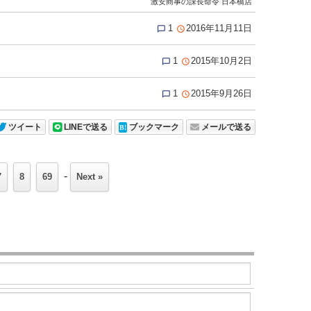
激安商事の課長命令 日本橋店
1
2016年11月11日


1
2015年10月2日


1
2015年9月26日


ツイート
LINEで送る
ブックマーク
メールで送る
-
7
8
69
Next »