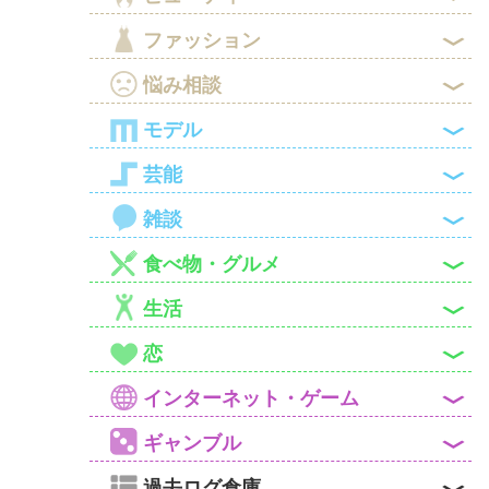

ファッション

悩み相談

モデル

芸能

雑談

食べ物・グルメ

生活

恋

インターネット・ゲーム

ギャンブル
過去ログ倉庫