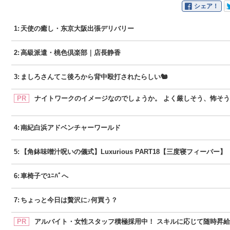
シェア！
1
:
天使の癒し・东京大阪出張デリバリー
2
:
高級派遣・桃色倶楽部｜店長静香
3
:
ましろさんてこ後ろから背中殴打されたらしい🐿
PR
4
:
南紀白浜アドベンチャーワールド
5
:
【角鉢味噌汁呪いの儀式】Luxurious PART18【三度寝フィーバー】
6
:
車椅子でﾕﾆﾊﾞへ
7
:
ちょっと今日は贅沢に♪何買う？
PR