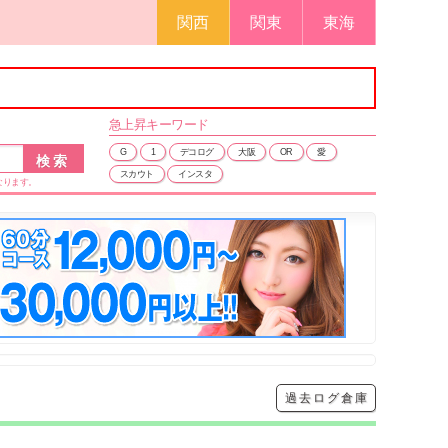
関西
関東
東海
急上昇
キーワード
G
1
デコログ
大阪
OR
愛
スカウト
インスタ
なります。
過去ログ倉庫