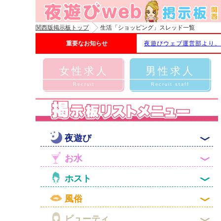
関西版掲示板トップ
生活「ショッピング」スレッド一覧
重要なお知らせ
夜遊びウェブ運営部より、
女性求人
男性求人
Recruit
Recruit staff

夜遊び

お水

ホスト

風俗

ビューティ