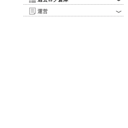


運営