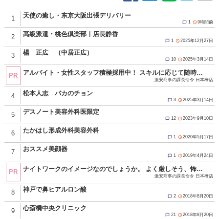
天使の癒し・东京大阪出張デリバリー
1
1
9時間前


高級派遣・桃色倶楽部｜店長静香
2
1
2025年12月27日


楊 正広 （中居正広）
3
10
2025年3月14日


アルバイト・女性スタッフ積極採用中！ スキルに応じて随時昇給！ 努力と頑張りが必ず反映されます！ 仕事内容は店舗運営、企画、経営に携わる全般の業務！ 難しく考える必要はありません！ ☆当グループは違法な客引き、キャッチ行為、一切ありません。 お休みは週休2日可能！もちろん大型連休も★ 《GW・年末年始・連休取得可能／有給休暇あり(要相談)》 現在女性スタッフの募集を強化中！ 以前キャストとして働いていた方や 現在働いていてそろそろ安定した収入が欲しい方 キャストとして働いていた経験を活かして 今度はスタッフとして働いてみませんか？ もちろん全くの業界未経験の方も大歓迎です♪ ★★応募方法★★ ▼ご応募、お問い合わせの際は「夜遊びを見た」とお伝えください▼ 面接は求人担当の管理店舗である十三店で行います。 身分証明書、履歴書のご用意をお願いします。 ・TEL：080-4392-0931 ・MAIL：sharaku_nihonbashi@icloud.com ・LINE ID：sharaku-nihonbashi ※求人担当者まで ■受付時間10：00～24：00 http://www.g-mensrecruit.com/(Ｇ＆Ｔグループ オフィシャル男子求人) 店舗・受付女性スタッフ積極採用中！！
PR
激安商事の課長命令 日本橋店
松本人志 バカのチョン
4
3
2025年3月14日


デスノート美容外科医限定
5
12
2023年9月10日


たかはし形成外科美容外科
6
1
2020年5月17日


おススメ美顔器
7
1
2019年4月24日


ナイトワークのイメージなのでしょうか。 よく厳しそう、怖そうと言われます。 全然そんな事はありません！！ 当店は真面目で素直でモラルある方であればＯＫ！ 年齢や経験、容姿に学歴などは一切関係ありません。 一度面接にお越し頂ければイメージが変わると思います。 お気軽にお問い合わせください！ ☆当グループは違法な客引き、キャッチ行為、一切ありません。 応募資格 18歳（高校生不可）以上の男女 真面目で素直でモラルある方であればＯＫ。 年齢や経験、容姿に学歴などは一切関係ありません。 出戻りも歓迎してますよ！ 只今アルバイト・女性スタッフ積極採用中！！ ※暴力団関係者及びそれに準ずる方のご応募は、固くお断りさせて頂きます。 ご応募お待ちしております！！ ■応募方法 ・TEL：080-4392-0931 ・MAIL：sharaku_nihonbashi@icloud.com ・LINE ID：sharaku-nihonbashi ※求人担当者まで ■受付時間10：00～24：00 http://www.g-mensrecruit.com/(Ｇ＆Ｔグループ オフィシャル男子求人) 【店舗・受付スタッフ募集中！】
PR
激安商事の課長命令 日本橋店
神戸で鼻ヒアルロン酸
8
2
2018年8月20日


心斎橋中央クリニック
9
21
2018年8月20日

