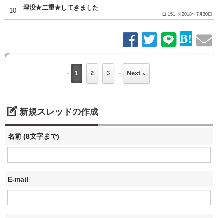
埋没★二重★してきました
10
151
2018年7月30日


-
-
1
2
3
Next »
新規スレッドの作成
名前 (8文字まで)
E-mail