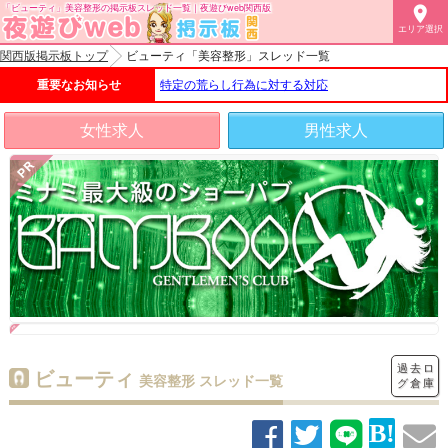
「ビューティ」美容整形の掲示板スレッド一覧｜夜遊びweb関西版

エリア選択
関西版掲示板トップ
ビューティ「美容整形」スレッド一覧
重要なお知らせ
特定の荒らし行為に対する対応
女性求人
男性求人
過去ロ
ビューティ
美容整形 スレッド一覧
グ倉庫