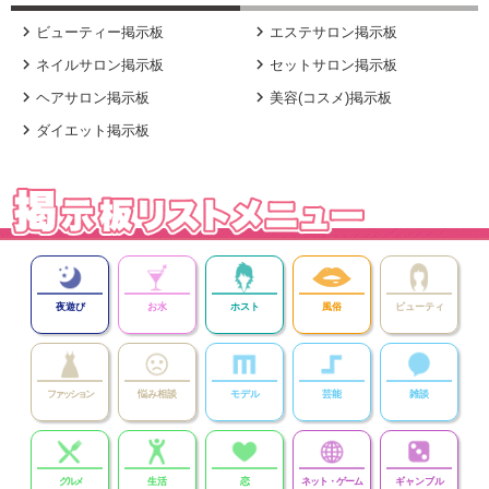


ビューティー掲示板
エステサロン掲示板


ネイルサロン掲示板
セットサロン掲示板


ヘアサロン掲示板
美容(コスメ)掲示板

ダイエット掲示板
夜遊び
お水
ホスト
風俗
ビューティ
ファッション
悩み相談
モデル
芸能
雑談
グルメ
生活
恋
ネット・ゲーム
ギャンブル