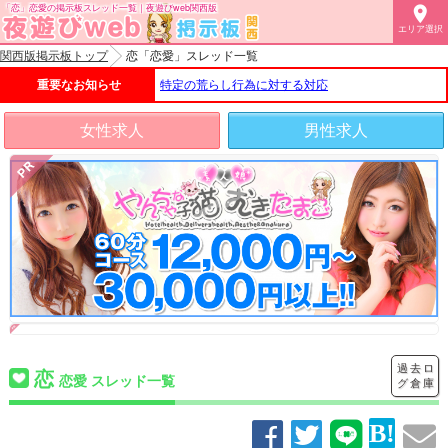
「恋」恋愛の掲示板スレッド一覧｜夜遊びweb関西版

エリア選択
関西版掲示板トップ
恋「恋愛」スレッド一覧
重要なお知らせ
特定の荒らし行為に対する対応
女性求人
男性求人
過去ロ
恋
恋愛 スレッド一覧
グ倉庫