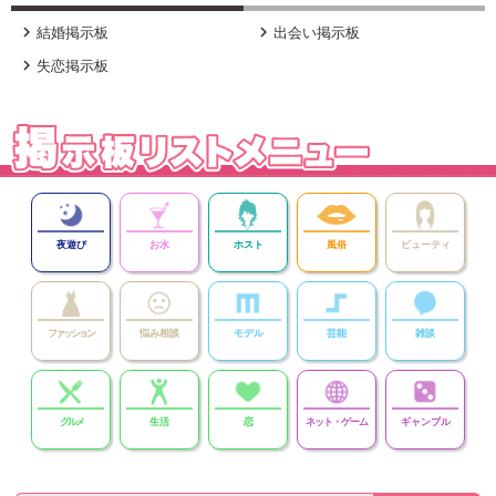


結婚掲示板
出会い掲示板

失恋掲示板
夜遊び
お水
ホスト
風俗
ビューティ
ファッション
悩み相談
モデル
芸能
雑談
グルメ
生活
恋
ネット・ゲーム
ギャンブル