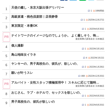
天使の癒し・东京大阪出張デリバリー
1
1
16時間前


高級派遣・桃色倶楽部｜店長静香
2
1
2025年12月27日


東京限定・本番OK
3
1
2025年6月30日


ナイトワークのイメージなのでしょうか。 よく厳しそう、怖そうと言われます。 全然そんな事はありません！！ 当店は真面目で素直でモラルある方であればＯＫ！ 年齢や経験、容姿に学歴などは一切関係ありません。 一度面接にお越し頂ければイメージが変わると思います。 お気軽にお問い合わせください！ ☆当グループは違法な客引き、キャッチ行為、一切ありません。 応募資格 18歳（高校生不可）以上の男女 真面目で素直でモラルある方であればＯＫ。 年齢や経験、容姿に学歴などは一切関係ありません。 出戻りも歓迎してますよ！ 只今アルバイト・女性スタッフ積極採用中！！ ※暴力団関係者及びそれに準ずる方のご応募は、固くお断りさせて頂きます。 ご応募お待ちしております！！ ■応募方法 ・TEL：080-4392-0931 ・MAIL：sharaku_nihonbashi@icloud.com ・LINE ID：sharaku-nihonbashi ※求人担当者まで ■受付時間10：00～24：00 http://www.g-mensrecruit.com/(Ｇ＆Ｔグループ オフィシャル男子求人) 【店舗・受付スタッフ募集中！】
PR
激安商事の課長命令 日本橋店
個人撮影
4
1
2023年3月14日


鳥山地味女イラネ
5
4
2023年3月2日


ヤンキーの、男子高校生の、彼氏が、欲しいの、
6
2
2023年1月28日


願いが叶うスレ
7
468
2022年12月20日


アルバイト・女性スタッフ積極採用中！ スキルに応じて随時昇給！ 努力と頑張りが必ず反映されます！ 仕事内容は店舗運営、企画、経営に携わる全般の業務！ 難しく考える必要はありません！ ☆当グループは違法な客引き、キャッチ行為、一切ありません。 お休みは週休2日可能！もちろん大型連休も★ 《GW・年末年始・連休取得可能／有給休暇あり(要相談)》 現在女性スタッフの募集を強化中！ 以前キャストとして働いていた方や 現在働いていてそろそろ安定した収入が欲しい方 キャストとして働いていた経験を活かして 今度はスタッフとして働いてみませんか？ もちろん全くの業界未経験の方も大歓迎です♪ ★★応募方法★★ ▼ご応募、お問い合わせの際は「夜遊びを見た」とお伝えください▼ 面接は求人担当の管理店舗である十三店で行います。 身分証明書、履歴書のご用意をお願いします。 ・TEL：080-4392-0931 ・MAIL：sharaku_nihonbashi@icloud.com ・LINE ID：sharaku-nihonbashi ※求人担当者まで ■受付時間10：00～24：00 http://www.g-mensrecruit.com/(Ｇ＆Ｔグループ オフィシャル男子求人) 店舗・受付女性スタッフ積極採用中！！
PR
激安商事の課長命令 日本橋店
おじさん、ラブ・ホテルで、セックスを欲しいの、
8
1
2022年8月20日


男子高校生の、彼氏が欲しいの
9
1
2022年8月20日

