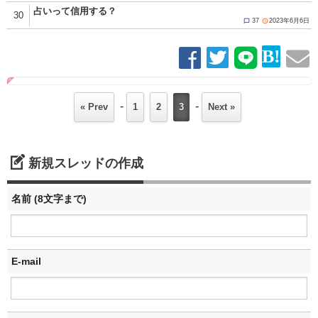
占いって信用する？
30
37
2023年6月6日


-
-
« Prev
1
2
3
Next »
新規スレッドの作成
名前 (8文字まで)
E-mail