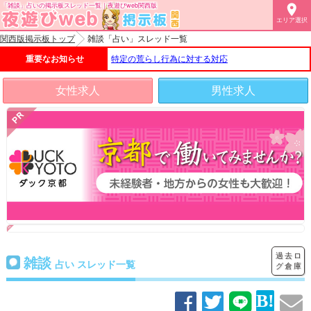
「雑談」占いの掲示板スレッド一覧｜夜遊びweb関西版

エリア選択
関西版掲示板トップ
雑談「占い」スレッド一覧
重要なお知らせ
特定の荒らし行為に対する対応
女性求人
男性求人
過去ロ
雑談
占い スレッド一覧
グ倉庫