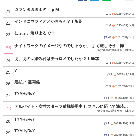
２マン６３５１名 jp M
21
1
2025年3月14日


インドにマフィアとかおるん？！🐤📝
22
6
2025年3月14日


むふふ。滑りよるでー
23
20
2025年3月14日


ナイトワークのイメージなのでしょうか。 よく厳しそう、怖そうと言われます。 全然そんな事はありません！！ 当店は真面目で素直でモラルある方であればＯＫ！ 年齢や経験、容姿に学歴などは一切関係ありません。 一度面接にお越し頂ければイメージが変わると思います。 お気軽にお問い合わせください！ ☆当グループは違法な客引き、キャッチ行為、一切ありません。 応募資格 18歳（高校生不可）以上の男女 真面目で素直でモラルある方であればＯＫ。 年齢や経験、容姿に学歴などは一切関係ありません。 出戻りも歓迎してますよ！ 只今アルバイト・女性スタッフ積極採用中！！ ※暴力団関係者及びそれに準ずる方のご応募は、固くお断りさせて頂きます。 ご応募お待ちしております！！ ■応募方法 ・TEL：080-4392-0931 ・MAIL：sharaku_nihonbashi@icloud.com ・LINE ID：sharaku-nihonbashi ※求人担当者まで ■受付時間10：00～24：00 http://www.g-mensrecruit.com/(Ｇ＆Ｔグループ オフィシャル男子求人) 【店舗・受付スタッフ募集中！】
PR
激安商事の課長命令 日本橋店
あ、あの…踏み台はチョロメでしたか？！🐿️②
24
4
2025年3月14日


?
25
8
2025年3月8日


厄払い 霊関係
26
9
2024年6月23日


TYYHyRvY
27
1
2023年10月18日


アルバイト・女性スタッフ積極採用中！ スキルに応じて随時昇給！ 努力と頑張りが必ず反映されます！ 仕事内容は店舗運営、企画、経営に携わる全般の業務！ 難しく考える必要はありません！ ☆当グループは違法な客引き、キャッチ行為、一切ありません。 お休みは週休2日可能！もちろん大型連休も★ 《GW・年末年始・連休取得可能／有給休暇あり(要相談)》 現在女性スタッフの募集を強化中！ 以前キャストとして働いていた方や 現在働いていてそろそろ安定した収入が欲しい方 キャストとして働いていた経験を活かして 今度はスタッフとして働いてみませんか？ もちろん全くの業界未経験の方も大歓迎です♪ ★★応募方法★★ ▼ご応募、お問い合わせの際は「夜遊びを見た」とお伝えください▼ 面接は求人担当の管理店舗である十三店で行います。 身分証明書、履歴書のご用意をお願いします。 ・TEL：080-4392-0931 ・MAIL：sharaku_nihonbashi@icloud.com ・LINE ID：sharaku-nihonbashi ※求人担当者まで ■受付時間10：00～24：00 http://www.g-mensrecruit.com/(Ｇ＆Ｔグループ オフィシャル男子求人) 店舗・受付女性スタッフ積極採用中！！
PR
激安商事の課長命令 日本橋店
TYYHyRvY
28
1
2023年10月18日


TYYHyRvY
29
1
2023年10月18日

