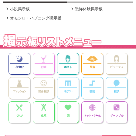


小説掲示板
恐怖体験掲示板

オモシロ・ハプニング掲示板
夜遊び
お水
ホスト
風俗
ビューティ
ファッション
悩み相談
モデル
芸能
雑談
グルメ
生活
恋
ネット・ゲーム
ギャンブル