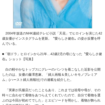
2004年放送のNHK連続テレビ小説「天花」でヒロインを演じた42
歳女優がインスタグラムを更新。〝愛らしさ健在〟の姿が反響を呼
んでいる。
■「朝ドラ」ヒロインから21年…42歳2児の母になった〝愛らしさ健
在〟ショット【写真】
白の軽やかなトップスにグレーのパンツを着こなした近影を公開
したのは、女優の藤澤恵麻。「婦人画報＆美しいキモノプレミア
ム」(ハースト婦人画報社)での連載を紹介した。
「実家が呉服店だったこともあり、これまでは祖母や母が、その
時々に合わせて着物をあつらえてくれていたので、自分で着物を選
ぶのは今回が初めてでした」とエピソードを明かし、着物が飾られ