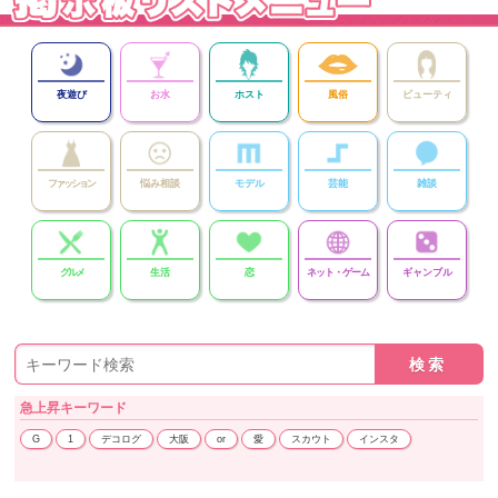
夜遊び
お水
ホスト
風俗
ビューティ
ファッション
悩み相談
モデル
芸能
雑談
グルメ
生活
恋
ネット・ゲーム
ギャンブル
急上昇
キーワード
G
1
デコログ
大阪
or
愛
スカウト
インスタ