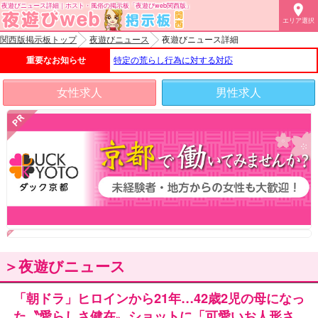
夜遊びニュース詳細｜ホスト・風俗の掲示板「夜遊びweb関西版」

エリア選択
関西版掲示板トップ
夜遊びニュース
夜遊びニュース詳細
重要なお知らせ
特定の荒らし行為に対する対応
女性求人
男性求人
＞夜遊びニュース
「朝ドラ」ヒロインから21年…42歳2児の母になっ
た〝愛らしさ健在〟ショットに「可愛いお人形さ