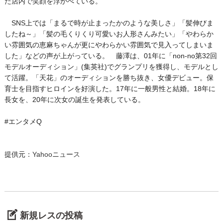
た店内で笑顔を浮かべている。
SNS上では「まるで時が止まったかのような美しさ」「髪伸びま
したね～」「髪の毛くりくり可愛いお人形さんみたい」「やわらか
い雰囲気の恵麻ちゃんが更にやわらかい雰囲気で見入ってしまいま
した」などの声が上がっている。 藤澤は、01年に「non-no第32回
モデルオーディション」(集英社)でグランプリを獲得し、モデルとし
て活躍。「天花」のオーディションを勝ち抜き、女優デビュー。保
育士を目指すヒロインを好演した。17年に一般男性と結婚。18年に
長女を、20年に次女の誕生を発表している。
#エンタメQ
提供元：
Yahooニュース
新規レスの投稿