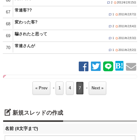
66
2
2011年2月15日


常連客??
67
1
2011年2月7日


変わった客?
68
2
2011年2月4日


騙されたと思って
69
1
2011年2月3日


常連さんが
70
1
2011年2月2日


-
-
« Prev
1
4
7
Next »
新規スレッドの作成
名前 (8文字まで)