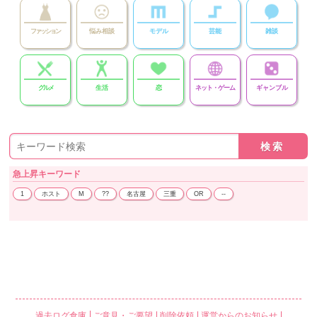
ファッション
悩み相談
モデル
芸能
雑談
グルメ
生活
恋
ネット・ゲーム
ギャンブル
急上昇
キーワード
1
ホスト
M
??
名古屋
三重
OR
--
過去ログ倉庫
ご意見・ご要望
削除依頼
運営からのお知らせ