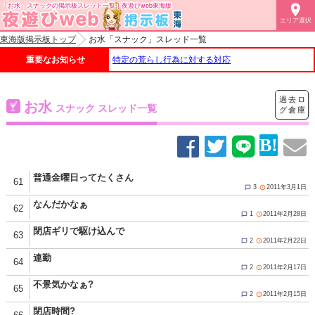
「お水」スナックの掲示板スレッド一覧｜夜遊びweb東海版

エリア選択
東海版掲示板トップ
お水「スナック」スレッド一覧
重要なお知らせ
特定の荒らし行為に対する対応
過去ロ
お水
スナック スレッド一覧
グ倉庫
普通金曜日ってたくさん
61
3
2011年3月1日


なんだかなぁ
62
1
2011年2月28日


閉店ギリで駆け込んで
63
2
2011年2月22日


連勤
64
2
2011年2月17日


不景気かなぁ?
65
2
2011年2月15日


閉店時間?