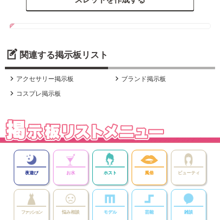
関連する掲示板リスト


アクセサリー掲示板
ブランド掲示板

コスプレ掲示板
夜遊び
お水
ホスト
風俗
ビューティ
ファッション
悩み相談
モデル
芸能
雑談