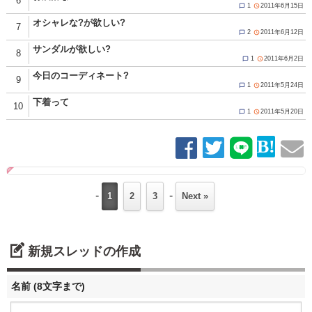
6
1
2011年6月15日


オシャレな?が欲しい?
7
2
2011年6月12日


サンダルが欲しい?
8
1
2011年6月2日


今日のコーディネート?
9
1
2011年5月24日


下着って
10
1
2011年5月20日


-
-
1
2
3
Next »
新規スレッドの作成
名前 (8文字まで)