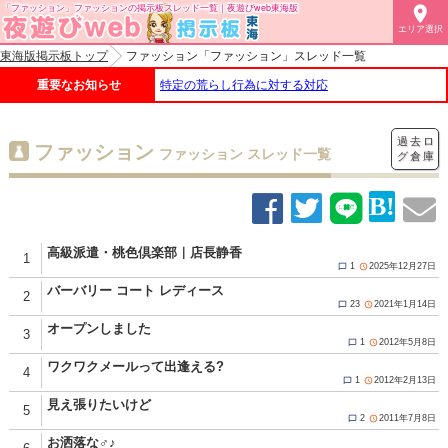
「ファッション」ファッションの掲示板スレッド一覧｜夜遊びweb東海版

エリア選択
東海版掲示板トップ
ファッション「ファッション」スレッド一覧
重要なお知らせ
特定の荒らし行為に対する対応
過去ロ
ファッション
ファッション スレッド一覧
グ倉庫
高級派遣・桃色倶楽部｜店長静香
1
1
2025年12月27日


バーバリー コート レディース
2
23
2021年1月14日


オープンしました
3
1
2012年5月8日


ワクワクメールって出逢える?
4
1
2012年2月13日


見え張りたいけど
5
2
2011年7月8日


お洒落な♂♪