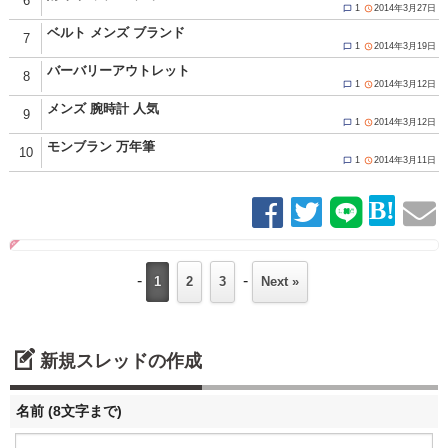
6
1
2014年3月27日


ベルト メンズ ブランド
7
1
2014年3月19日


バーバリーアウトレット
8
1
2014年3月12日


メンズ 腕時計 人気
9
1
2014年3月12日


モンブラン 万年筆
10
1
2014年3月11日


-
-
1
2
3
Next »
新規スレッドの作成
名前 (8文字まで)