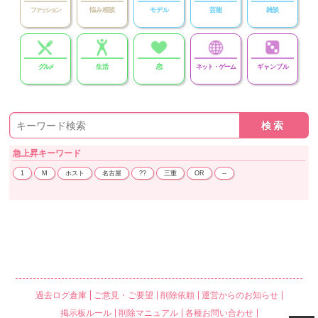
ファッション
悩み相談
モデル
芸能
雑談
グルメ
生活
恋
ネット・ゲーム
ギャンブル
急上昇
キーワード
1
M
ホスト
名古屋
??
三重
OR
--
過去ログ倉庫
ご意見・ご要望
削除依頼
運営からのお知らせ
掲示板ルール
削除マニュアル
各種お問い合わせ