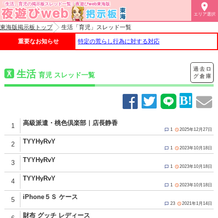
「生活」育児の掲示板スレッド一覧｜夜遊びweb東海版

エリア選択
東海版掲示板トップ
生活「育児」スレッド一覧
重要なお知らせ
特定の荒らし行為に対する対応
過去ロ
生活
育児 スレッド一覧
グ倉庫
高級派遣・桃色倶楽部｜店長静香
1
1
2025年12月27日


TYYHyRvY
2
1
2023年10月18日


TYYHyRvY
3
1
2023年10月18日


TYYHyRvY
4
1
2023年10月18日


iPhone５Ｓ ケース
5
23
2021年1月14日


財布 グッチ レディース