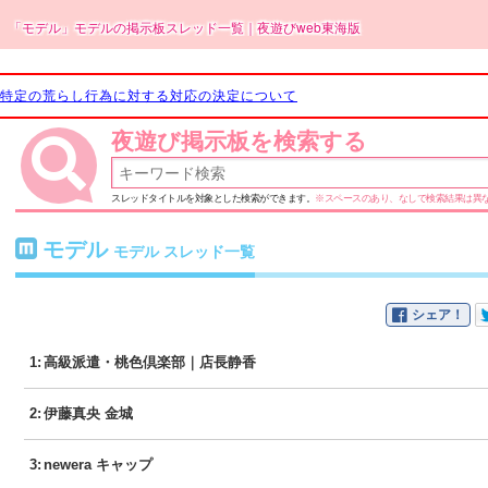
「モデル」モデルの掲示板スレッド一覧｜夜遊びweb東海版
特定の荒らし行為に対する対応の決定について
夜遊び掲示板を検索する
スレッドタイトルを対象とした検索ができます。
※スペースのあり、なしで検索結果は異
モデル
モデル スレッド一覧
シェア！
1
:
高級派遣・桃色倶楽部｜店長静香
2
:
伊藤真央 金城
3
:
newera キャップ