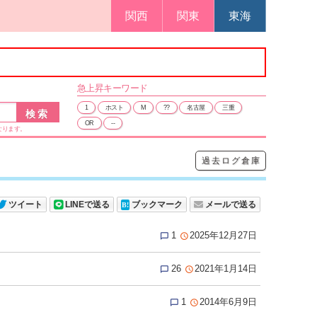
関西
関東
東海
急上昇
キーワード
1
ホスト
M
??
名古屋
三重
OR
--
なります。
過去ログ倉庫
ツイート
LINEで送る
ブックマーク
メールで送る
1
2025年12月27日


26
2021年1月14日


1
2014年6月9日

