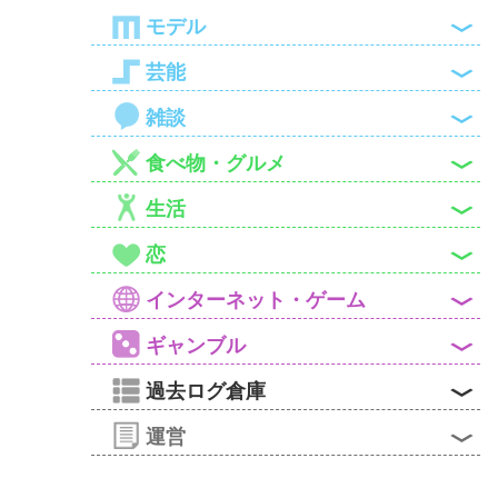

モデル

芸能

雑談

食べ物・グルメ

生活

恋

インターネット・ゲーム

ギャンブル

過去ログ倉庫

運営