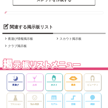
関連する掲示板リスト


夜遊び情報掲示板
スカウト掲示板

クラブ掲示板
夜遊び
お水
ホスト
風俗
ビューティ
ファッション
悩み相談
モデル
芸能
雑談