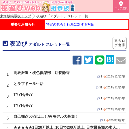
「夜遊び」アダルトの掲示板スレッド一覧｜夜遊びweb東海版

エリア選択
東海版掲示板トップ
夜遊び「アダルト」スレッド一覧
重要なお知らせ
特定の荒らし行為に対する対応
過去ロ
夜遊び
アダルト スレッド一覧
グ倉庫
高級派遣・桃色倶楽部｜店長静香
1
1
2025年12月27日


とラブドール生活
2
31
2024年11月29日


TYYHyRvY
3
1
2023年10月18日


TYYHyRvY
4
1
2023年10月18日


自己採点50点以上！AVモデル大募集！
5
2
2016年9月9日


★★★★★1日20万以上､10日で200万以上､日本最高額の求人★★★★★