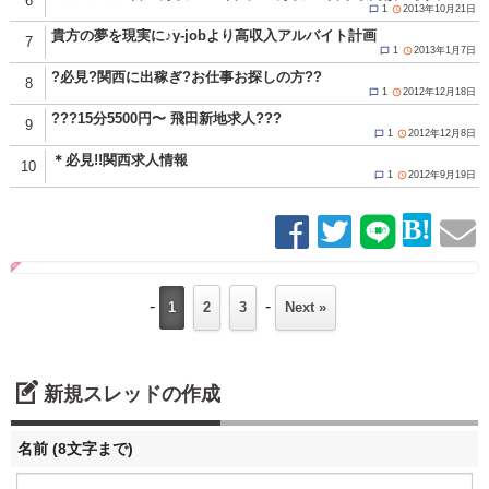
6
1
2013年10月21日


貴方の夢を現実に♪y-jobより高収入アルバイト計画
7
1
2013年1月7日


?必見?関西に出稼ぎ?お仕事お探しの方??
8
1
2012年12月18日


???15分5500円〜 飛田新地求人???
9
1
2012年12月8日


＊必見!!関西求人情報
10
1
2012年9月19日


-
-
1
2
3
Next »
新規スレッドの作成
名前 (8文字まで)