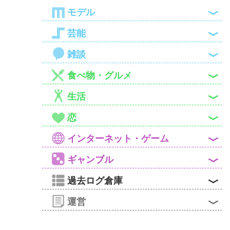

モデル

芸能

雑談

食べ物・グルメ

生活

恋

インターネット・ゲーム

ギャンブル

過去ログ倉庫

運営