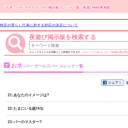
「お水」バー･ガールズバーの掲示板スレッド一覧｜夜遊びweb東海版
特定の荒らし行為に対する対応の決定について
夜遊び掲示板を検索する
スレッドタイトルを対象とした検索ができます。
※スペースのあり、なしで検索結果は異
お水
バー･ガールズバー スレッド一覧
シェア！
21
:
あなたのイメージは?
22
:
たまにいる超ﾅﾙな
23
:
バーのマスター?