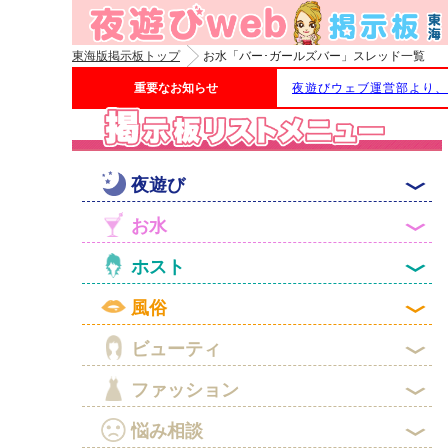
東海版掲示板トップ
お水「バー･ガールズバー」スレッド一覧
重要なお知らせ
夜遊びウェブ運営部より、

夜遊び

お水

ホスト

風俗

ビューティ

ファッション

悩み相談