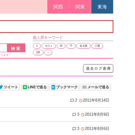
関西
関東
東海
急上昇
キーワード
1
ホスト
M
??
名古屋
三重
OR
--
なります。
過去ログ倉庫
ツイート
LINEで送る
ブックマーク
メールで送る
2
2011年8月14日


3
2011年8月9日


3
2011年8月6日

