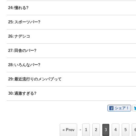
24
:
憧れる?
25
:
スポーツバー?
26
:
ナデシコ
27
:
田舎のバー?
28
:
いろんなバー?
29
:
最近流行りのメンパブって
30
:
過激すぎる?
シェア！
-
« Prev
1
2
3
4
5