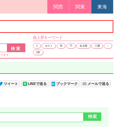
関西
関東
東海
急上昇
キーワード
1
ホスト
M
??
名古屋
三重
--
OR
なります。
ツイート
LINEで送る
ブックマーク
メールで送る