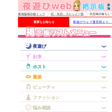
東海版掲示板トップ
恋「失恋」スレッド一覧
失恋掲示板もし
重要なお知らせ
夜遊びウェブ運営部より、

夜遊び

お水

ホスト

風俗

ビューティ

ファッション

悩み相談