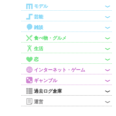

モデル

芸能

雑談

食べ物・グルメ

生活

恋

インターネット・ゲーム

ギャンブル

過去ログ倉庫

運営