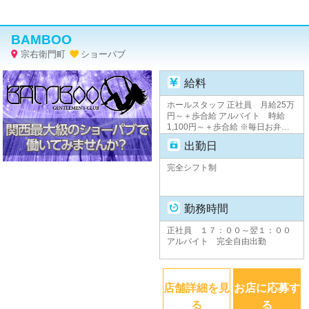
BAMBOO
宗右衛門町
ショーパブ


給料
ホールスタッフ 正社員 月給25万
円～＋歩合給 アルバイト 時給
1,100円～＋歩合給 ※毎日お弁当
支給 ※交通費全額支給
出勤日
完全シフト制
勤務時間
正社員 １７：００～翌１：００
アルバイト 完全自由出勤
店舗詳細を見
お店に応募す
る
る