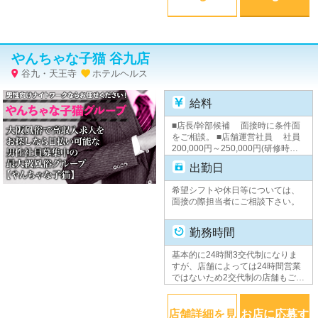
やんちゃな子猫 谷九店
谷九・天王寺
ホテルヘルス


給料
■店長/幹部候補 面接時に条件面
をご相談。 ■店舗運営社員 社員
200,000円～250,000円(研修時：
時給1,000円) 主任 300,000円以
出勤日
上 副店長 350,000円以上 店
長 500,000円＋歩合(平均月収100
希望シフトや休日等については、
～200万円) ■店舗運営アルバイト
面接の際担当者にご相談下さい。
時給1,000円 ■WEBスタッフ
月給230,000円以上(研修時：時給
1,000円) ★昇進・昇給随時あり★
勤務時間
基本的に24時間3交代制になりま
すが、店舗によっては24時間営業
ではないため2交代制の店舗もござ
います。 その他何かございました
ら面接の際担当者にご相談下さ
い。
店舗詳細を見
お店に応募す