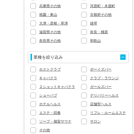
兵庫県その他
河原町・木屋町
祇園・東山
京都府その他
大津・彦根・草津
雄琴
滋賀県その他
奈良・橿原
奈良県その他
和歌山

業種を絞り込み
ホストクラブ
ボーイズバー
キャバクラ
クラブ・ラウンジ
２ショットキャバクラ
ガールズバー
ショーパブ
デリバリーヘルス
ホテルヘルス
店舗型ヘルス
エステ・回春
リフレ・ルームエステ
ソープ・個室サウナ
サロン
その他