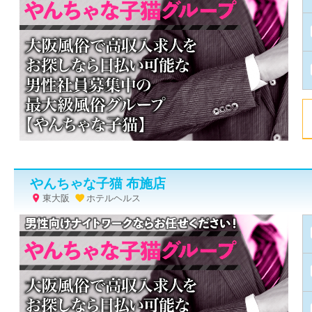
やんちゃな子猫 布施店
東大阪
ホテルヘルス

