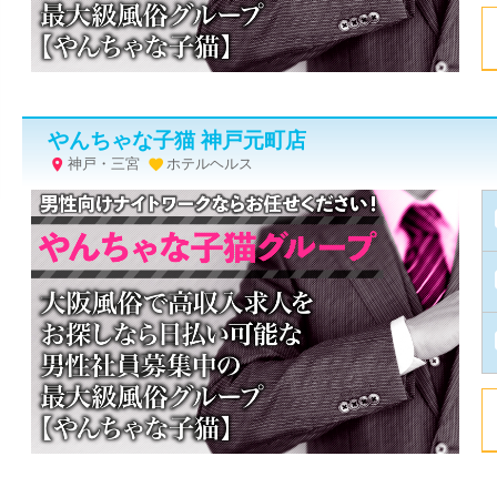
やんちゃな子猫 神戸元町店
神戸・三宮
ホテルヘルス

