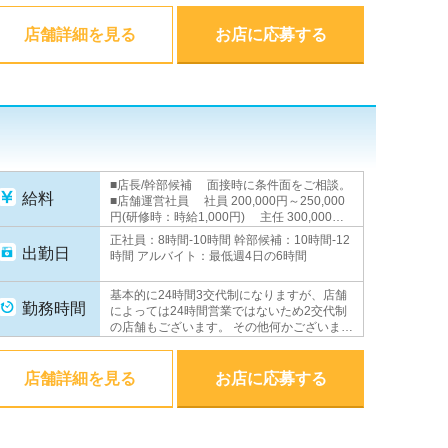
店舗詳細を見る
お店に応募する
■店長/幹部候補 面接時に条件面をご相談。
給料
■店舗運営社員 社員 200,000円～250,000
円(研修時：時給1,000円) 主任 300,000円
以上 副店長 350,000円以上 店長
正社員：8時間-10時間 幹部候補：10時間-12
500,000円＋歩合(平均月収100～200万円) ■
出勤日
時間 アルバイト：最低週4日の6時間
店舗運営アルバイト 時給1,000円 ■WEBス
タッフ 月給230,000円以上(研修時：時給
基本的に24時間3交代制になりますが、店舗
1,000円) ★昇進・昇給随時あり★
勤務時間
によっては24時間営業ではないため2交代制
の店舗もございます。 その他何かございまし
たら面接の際担当者にご相談下さい。
店舗詳細を見る
お店に応募する