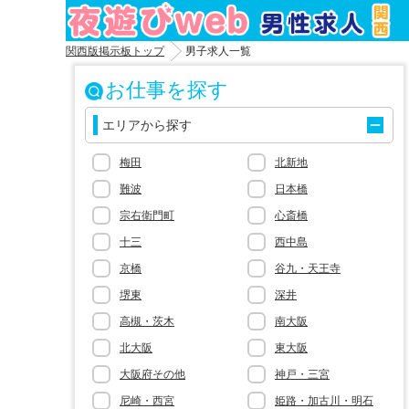
関西版掲示板トップ
男子求人一覧
お仕事を探す

エリアから探す
梅田
北新地
難波
日本橋
宗右衛門町
心斎橋
十三
西中島
京橋
谷九・天王寺
堺東
深井
高槻・茨木
南大阪
北大阪
東大阪
大阪府その他
神戸・三宮
尼崎・西宮
姫路・加古川・明石