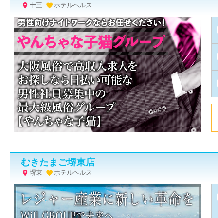
十三
ホテルヘルス


むきたまご堺東店
堺東
ホテルヘルス

