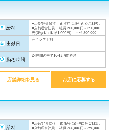
■店長/幹部候補 面接時に条件面をご相談。
給料
■店舗運営社員 社員 200,000円～250,000
円(研修時：時給1,000円) 主任 300,000円
以上 副店長 350,000円以上 店長
完全シフト制
500,000円＋歩合(平均月収100～200万円) ■
出勤日
店舗運営アルバイト 時給1,000円 ■WEBス
タッフ 月給230,000円以上(研修時：時給
24時間の中で10-12時間程度
1,000円) ★昇進・昇給随時あり★
勤務時間
店舗詳細を見る
お店に応募する
■店長/幹部候補 面接時に条件面をご相談。
給料
■店舗運営社員 社員 200,000円～250,000