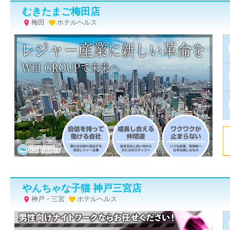
むきたまご梅田店
梅田
ホテルヘルス


やんちゃな子猫 神戸三宮店
神戸・三宮
ホテルヘルス

