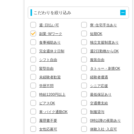

こだわりを絞り込み
週･日払い可
寮･住宅手当あり
副業･Wワーク
短期OK
食事補助あり
独立支援制度あり
完全週休２日制
週2日勤務からOK
シフト自由
服装自由
髪型自由
タトゥー・刺青OK
未経験者歓迎
経験者優遇
学歴不問
シニア応援
時給1200円以上
最低保証あり
ピアスOK
交通費支給
車･バイク通勤OK
制服貸与
履歴書不要
0時以降の夜勤あり
女性応募可
体験入社･入店可