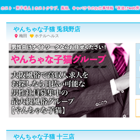
やんちゃな子猫 兎我野店
梅田
ホテルヘルス


やんちゃな子猫 十三店