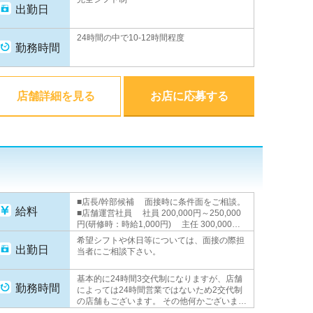
500,000円＋歩合(平均月収100～200万円) ■
出勤日
店舗運営アルバイト 時給1,000円 ■WEBス
タッフ 月給230,000円以上(研修時：時給
24時間の中で10-12時間程度
1,000円) ★昇進・昇給随時あり★
勤務時間
店舗詳細を見る
お店に応募する
■店長/幹部候補 面接時に条件面をご相談。
給料
■店舗運営社員 社員 200,000円～250,000
円(研修時：時給1,000円) 主任 300,000円
以上 副店長 350,000円以上 店長
希望シフトや休日等については、面接の際担
500,000円＋歩合(平均月収100～200万円) ■
出勤日
当者にご相談下さい。
店舗運営アルバイト 時給1,000円 ★昇進・
昇給随時あり★
基本的に24時間3交代制になりますが、店舗
勤務時間
によっては24時間営業ではないため2交代制
の店舗もございます。 その他何かございまし
たら面接の際担当者にご相談下さい。