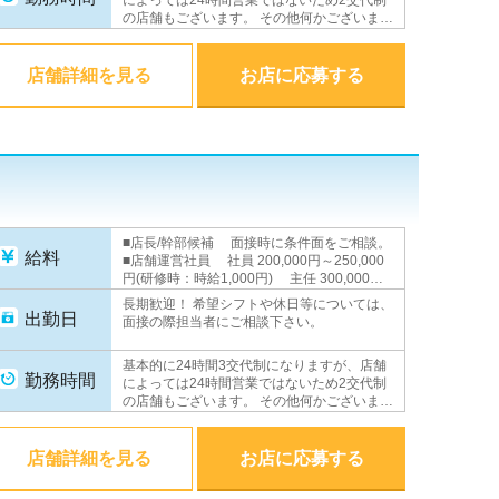
の店舗もございます。 その他何かございまし
たら面接の際担当者にご相談下さい。
店舗詳細を見る
お店に応募する
■店長/幹部候補 面接時に条件面をご相談。
給料
■店舗運営社員 社員 200,000円～250,000
円(研修時：時給1,000円) 主任 300,000円
以上 副店長 350,000円以上 店長
長期歓迎！ 希望シフトや休日等については、
500,000円＋歩合(平均月収100～200万円) ■
出勤日
面接の際担当者にご相談下さい。
店舗運営アルバイト 時給1,000円 ■WEBス
タッフ 月給230,000円以上(研修時：時給
基本的に24時間3交代制になりますが、店舗
1,000円) ★昇進・昇給随時あり★
勤務時間
によっては24時間営業ではないため2交代制
の店舗もございます。 その他何かございまし
たら面接の際担当者にご相談下さい。
店舗詳細を見る
お店に応募する