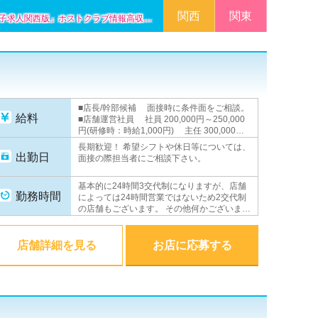
関西
関東
ホスト・男子求人｜ホストクラブ、風俗、キャバクラのお仕事情報「夜遊びweb男子求人関西版」ホストクラブ情報高収入アルバイト情報
■店長/幹部候補 面接時に条件面をご相談。
給料
■店舗運営社員 社員 200,000円～250,000
円(研修時：時給1,000円) 主任 300,000円
以上 副店長 350,000円以上 店長
長期歓迎！ 希望シフトや休日等については、
500,000円＋歩合(平均月収100～200万円) ■
出勤日
面接の際担当者にご相談下さい。
店舗運営アルバイト 時給1,000円 ■WEBス
タッフ 月給230,000円以上(研修時：時給
基本的に24時間3交代制になりますが、店舗
1,000円) ★昇進・昇給随時あり★
勤務時間
によっては24時間営業ではないため2交代制
の店舗もございます。 その他何かございまし
たら面接の際担当者にご相談下さい。
店舗詳細を見る
お店に応募する