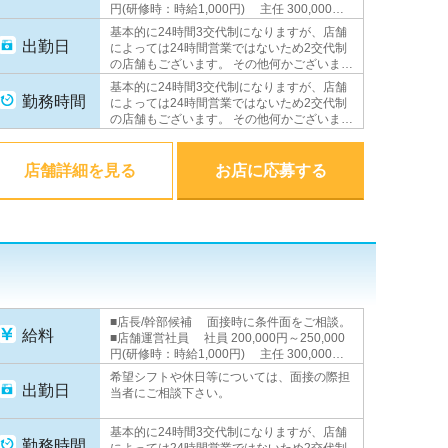
円(研修時：時給1,000円) 主任 300,000円
以上 副店長 350,000円以上 店長
基本的に24時間3交代制になりますが、店舗
500,000円＋歩合(平均月収100～200万円) ■
出勤日
によっては24時間営業ではないため2交代制
店舗運営アルバイト 時給1,000円 ★昇進・
の店舗もございます。 その他何かございまし
昇給随時あり★
たら面接の際担当者にご相談下さい。
基本的に24時間3交代制になりますが、店舗
勤務時間
によっては24時間営業ではないため2交代制
の店舗もございます。 その他何かございまし
たら面接の際担当者にご相談下さい。
店舗詳細を見る
お店に応募する
■店長/幹部候補 面接時に条件面をご相談。
給料
■店舗運営社員 社員 200,000円～250,000
円(研修時：時給1,000円) 主任 300,000円
以上 副店長 350,000円以上 店長
希望シフトや休日等については、面接の際担
500,000円＋歩合(平均月収100～200万円) ■
出勤日
当者にご相談下さい。
店舗運営アルバイト 時給1,000円 ■WEBス
タッフ 月給230,000円以上(研修時：時給
基本的に24時間3交代制になりますが、店舗
1,000円) ★昇進・昇給随時あり★
勤務時間
によっては24時間営業ではないため2交代制