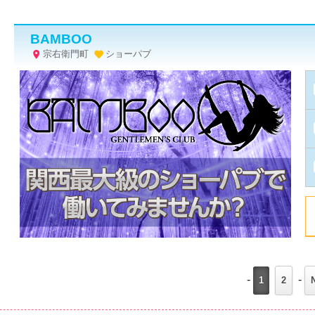
BAMBOO
宗右衛門町
ショーパブ


-
-
1
2