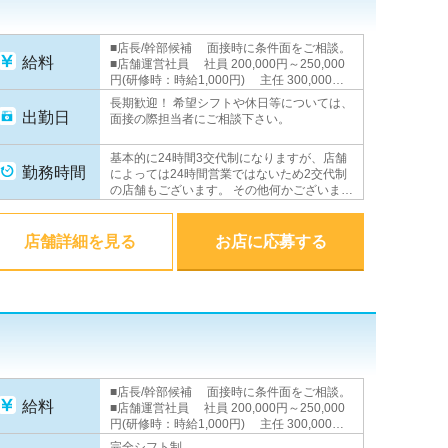
■店長/幹部候補 面接時に条件面をご相談。
給料
■店舗運営社員 社員 200,000円～250,000
円(研修時：時給1,000円) 主任 300,000円
以上 副店長 350,000円以上 店長
長期歓迎！ 希望シフトや休日等については、
500,000円＋歩合(平均月収100～200万円) ■
出勤日
面接の際担当者にご相談下さい。
店舗運営アルバイト 時給1,000円 ■WEBス
タッフ 月給230,000円以上(研修時：時給
基本的に24時間3交代制になりますが、店舗
1,000円) ★昇進・昇給随時あり★
勤務時間
によっては24時間営業ではないため2交代制
の店舗もございます。 その他何かございまし
たら面接の際担当者にご相談下さい。
店舗詳細を見る
お店に応募する
■店長/幹部候補 面接時に条件面をご相談。
給料
■店舗運営社員 社員 200,000円～250,000
円(研修時：時給1,000円) 主任 300,000円
以上 副店長 350,000円以上 店長
完全シフト制