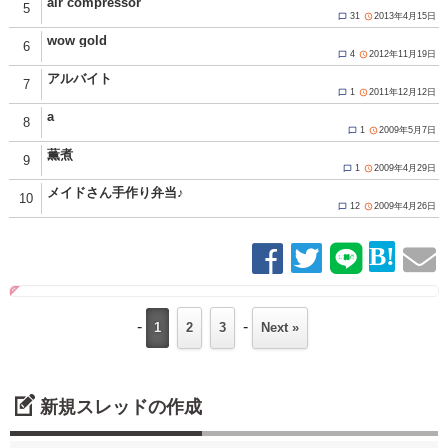
air compressor
5
31
2013年4月15日


wow gold
6
4
2012年11月19日


アルバイト
7
1
2011年12月12日


a
8
1
2009年5月7日


薫煮
9
1
2009年4月29日


メイドさん手作り弁当♪
10
12
2009年4月26日


-
-
1
2
3
Next »
新規スレッドの作成