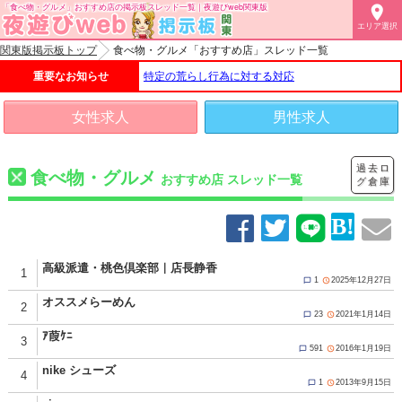
「食べ物・グルメ」おすすめ店の掲示板スレッド一覧｜夜遊びweb関東版

エリア選択
関東版掲示板トップ
食べ物・グルメ「おすすめ店」スレッド一覧
重要なお知らせ
特定の荒らし行為に対する対応
女性求人
男性求人
過去ロ
食べ物・グルメ
おすすめ店 スレッド一覧
グ倉庫
高級派遣・桃色倶楽部｜店長静香
1
1
2025年12月27日


オススメらーめん
2
23
2021年1月14日


ｱ葭ｹﾆ
3
591
2016年1月19日


nike シューズ
4
1
2013年9月15日

