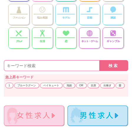
ファッション
悩み相談
モデル
芸能
雑談
グルメ
生活
恋
ネット・ゲーム
ギャンブル
急上昇
キーワード
1
ブルーラグーン
ベイキュート
泡姫
OR
吉原
出稼ぎ
愛