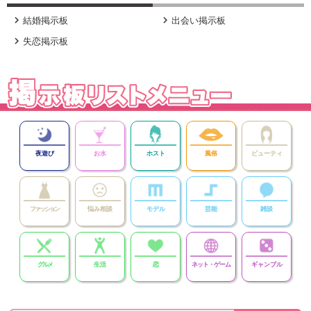


結婚掲示板
出会い掲示板

失恋掲示板
夜遊び
お水
ホスト
風俗
ビューティ
ファッション
悩み相談
モデル
芸能
雑談
グルメ
生活
恋
ネット・ゲーム
ギャンブル