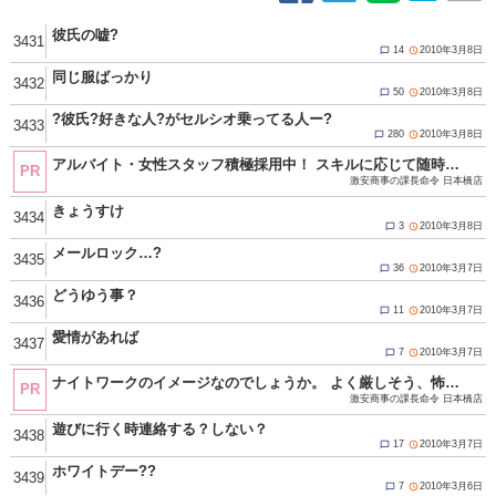
彼氏の嘘?
3431
14
2010年3月8日


同じ服ばっかり
3432
50
2010年3月8日


?彼氏?好きな人?がセルシオ乗ってる人ー?
3433
280
2010年3月8日


アルバイト・女性スタッフ積極採用中！ スキルに応じて随時昇給！ 努力と頑張りが必ず反映されます！ 仕事内容は店舗運営、企画、経営に携わる全般の業務！ 難しく考える必要はありません！ ☆当グループは違法な客引き、キャッチ行為、一切ありません。 お休みは週休2日可能！もちろん大型連休も★ 《GW・年末年始・連休取得可能／有給休暇あり(要相談)》 現在女性スタッフの募集を強化中！ 以前キャストとして働いていた方や 現在働いていてそろそろ安定した収入が欲しい方 キャストとして働いていた経験を活かして 今度はスタッフとして働いてみませんか？ もちろん全くの業界未経験の方も大歓迎です♪ ★★応募方法★★ ▼ご応募、お問い合わせの際は「夜遊びを見た」とお伝えください▼ 面接は求人担当の管理店舗である十三店で行います。 身分証明書、履歴書のご用意をお願いします。 ・TEL：080-4392-0931 ・MAIL：sharaku_nihonbashi@icloud.com ・LINE ID：sharaku-nihonbashi ※求人担当者まで ■受付時間10：00～24：00 http://www.g-mensrecruit.com/(Ｇ＆Ｔグループ オフィシャル男子求人) 店舗・受付女性スタッフ積極採用中！！
PR
激安商事の課長命令 日本橋店
きょうすけ
3434
3
2010年3月8日


メールロック…?
3435
36
2010年3月7日


どうゆう事？
3436
11
2010年3月7日


愛情があれば
3437
7
2010年3月7日


ナイトワークのイメージなのでしょうか。 よく厳しそう、怖そうと言われます。 全然そんな事はありません！！ 当店は真面目で素直でモラルある方であればＯＫ！ 年齢や経験、容姿に学歴などは一切関係ありません。 一度面接にお越し頂ければイメージが変わると思います。 お気軽にお問い合わせください！ ☆当グループは違法な客引き、キャッチ行為、一切ありません。 応募資格 18歳（高校生不可）以上の男女 真面目で素直でモラルある方であればＯＫ。 年齢や経験、容姿に学歴などは一切関係ありません。 出戻りも歓迎してますよ！ 只今アルバイト・女性スタッフ積極採用中！！ ※暴力団関係者及びそれに準ずる方のご応募は、固くお断りさせて頂きます。 ご応募お待ちしております！！ ■応募方法 ・TEL：080-4392-0931 ・MAIL：sharaku_nihonbashi@icloud.com ・LINE ID：sharaku-nihonbashi ※求人担当者まで ■受付時間10：00～24：00 http://www.g-mensrecruit.com/(Ｇ＆Ｔグループ オフィシャル男子求人) 【店舗・受付スタッフ募集中！】
PR
激安商事の課長命令 日本橋店
遊びに行く時連絡する？しない？
3438
17
2010年3月7日


ホワイトデー??
3439
7
2010年3月6日

