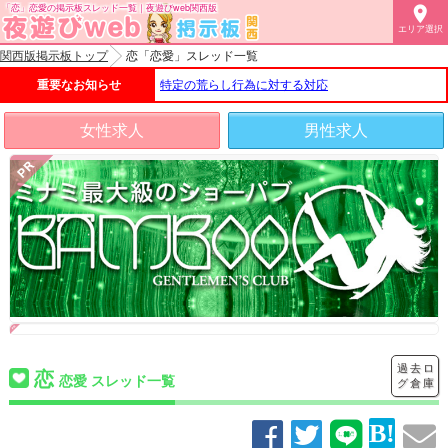
「恋」恋愛の掲示板スレッド一覧｜夜遊びweb関西版

エリア選択
関西版掲示板トップ
恋「恋愛」スレッド一覧
重要なお知らせ
特定の荒らし行為に対する対応
女性求人
男性求人
過去ロ
恋
恋愛 スレッド一覧
グ倉庫